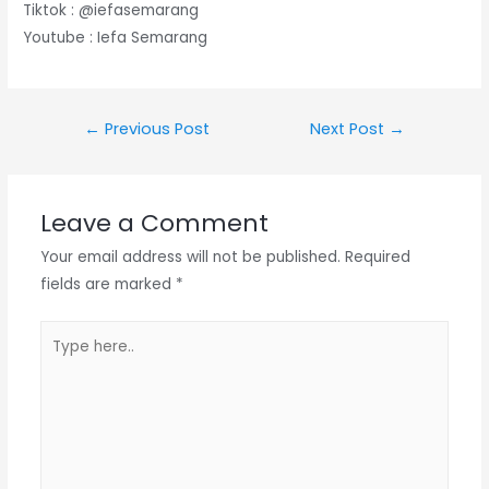
Tiktok : @iefasemarang
Youtube : Iefa Semarang
Post
←
Previous Post
Next Post
→
navigation
Leave a Comment
Your email address will not be published.
Required
fields are marked
*
Type
here..