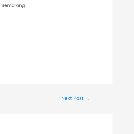
FA Semarang….
Next Post
→