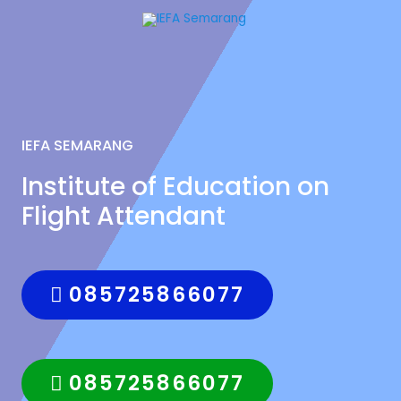
IEFA SEMARANG
Institute of Education on
Flight Attendant
085725866077
085725866077