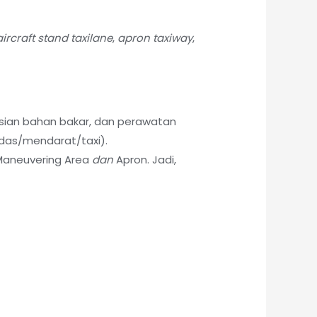
aircraft stand taxilane
,
apron taxiway
,
isian bahan bakar, dan perawatan
ndas/mendarat/taxi).
Maneuvering Area
dan
Apron. Jadi,