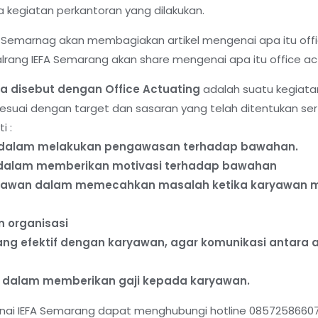
 kegiatan perkantoran yang dilakukan.
A Semarnag akan membagiakan artikel mengenai apa itu offic
alrang IEFA Semarang akan share mengenai apa itu office ac
a disebut dengan Office Actuating
adalah suatu kegiata
 sesuai dengan target dan sasaran yang telah ditentukan se
i :
f dalam melakukan pengawasan terhadap bawahan.
f dalam memberikan motivasi terhadap bawahan
yawan dalam memecahkan masalah ketika karyawan m
n organisasi
ang efektif dengan karyawan, agar komunikasi antar
l dalam memberikan gaji kepada karyawan.
enai IEFA Semarang dapat menghubungi hotline 085725866077