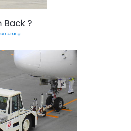
h Back ?
 semarang