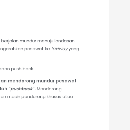
n berjalan mundur menuju landasan
mengarahkan pesawat ke
taxiway
yang
aaan push back.
tan mendorong mundur pesawat
lah “
pushback
”.
Mendorong
an mesin pendorong khusus atau