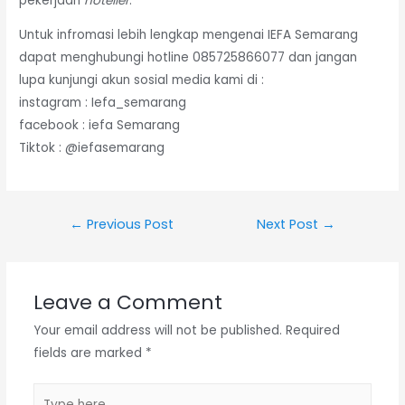
pekerjaan
hotelier
.
Untuk infromasi lebih lengkap mengenai IEFA Semarang
dapat menghubungi hotline 085725866077 dan jangan
lupa kunjungi akun sosial media kami di :
instagram : Iefa_semarang
facebook : iefa Semarang
Tiktok : @iefasemarang
Post
←
Previous Post
Next Post
→
navigation
Leave a Comment
Your email address will not be published.
Required
fields are marked
*
Type