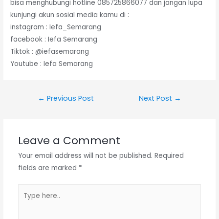
bisa menghubungi hotline 085725866077 dan jangan lupa
kunjungi akun sosial media kamu di :
instagram : Iefa_Semarang
facebook : Iefa Semarang
Tiktok : @iefasemarang
Youtube : Iefa Semarang
Post
←
Previous Post
Next Post
→
navigation
Leave a Comment
Your email address will not be published.
Required
fields are marked
*
Type
here..