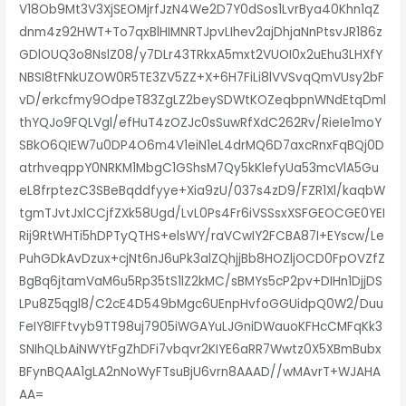
V18Ob9Mt3V3XjSEOMjrfJzN4We2D7Y0dSos1LvrBya40Khn1qZ
dnm4z92HWT+To7qxBlHIMNRTJpvLIhev2ajDhjaNnPtsvJR186z
GDlOUQ3o8NslZ08/y7DLr43TRkxA5mxt2VUOI0x2uEhu3LHXfY
NBSI8tFNkUZOW0R5TE3ZV5ZZ+X+6H7FiLi8lVVSvqQmVUsy2bF
vD/erkcfmy9OdpeT83ZgLZ2beySDWtKOZeqbpnWNdEtqDml
thYQJo9FQLVgl/efHuT4zOZJc0sSuwRfXdC262Rv/RieIe1moY
SBkO6QIEW7u0DP4O6m4V1eiN1eL4drMQ6D7axcRnxFqBQj0D
atrhveqppY0NRKM1MbgC1GShsM7Qy5kKlefyUa53mcVlA5Gu
eL8frptezC3SBeBqddfyye+Xia9zU/037s4zD9/FZR1Xl/kaqbW
tgmTJvtJxlCCjfZXk58Ugd/LvL0Ps4Fr6iVSSsxXSFGEOCGE0YEI
Rij9RtWHTi5hDPTyQTHS+elsWY/raVCwIY2FCBA87I+EYscw/Le
PuhGDkAvDzux+cjNt6nJ6uPk3alZQhjjBb8HOZljOCD0FpOVZfZ
BgBq6jtamVaM6u5Rp35tS1lZ2kMC/sBMYs5cP2pv+DIHn1DjjDS
LPu8Z5qgl8/C2cE4D549bMgc6UEnpHvfoGGUidpQ0W2/Duu
FeIY8IFFtvyb9TT98uj7905iWGAYuLJGniDWauoKFHcCMFqKk3
SNIhQLbAiNWYtFgZhDFi7vbqvr2KIYE6aRR7Wwtz0X5XBmBubx
BFynBQAA1gLA2nNoWyFTsuBjU6vrn8AAAD//wMAvrT+WJAHA
AA=