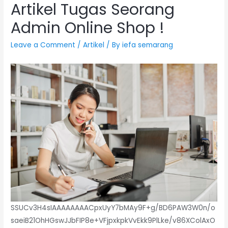
Artikel Tugas Seorang
Admin Online Shop !
Leave a Comment
/
Artikel
/ By
iefa semarang
SSUCv3H4sIAAAAAAAACpxUyY7bMAy9F+g/BD6PAW3W0n/o
saeiB21OhHGswJJbFIP8e+VFjpxkpkVvEkk9PlLke/v86XColAxO