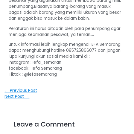
pesawat yang digunakan untuk membawa barang milik
penumpang.Biasanya barang-barang yang masuk
bagasi adalah barang yang memiliki ukuran yang besar
dan enggak bisa masuk ke dalam kabin.
Peraturan ini harus ditaatin oleh para penumpang agar
menjaga keamanan pesawat, ya teman….
untuk informasi lebih lengkap mengenai IEFA Semarang
dapat menghubungi hotline 085725866077 dan jangan
lupa kunjungi akun sosial media kami di :
instagram : Iefa_semaran
facebook : iefa Semarang
Tiktok : @iefasemarang
Post
←
Previous Post
Next Post
→
navigation
Leave a Comment