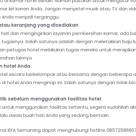
i di kamar hotel sendiri. Namun pastikan untuk mengatur vo
r kiri kanan Anda. Jangan menyetel musik atau TV dan vid
n Anda menjadi terganggu.
i atau keranjang yang disediakan
hari dan menginginkan layanan pembersihan kamar, ada bai
tugasnya. Salah satunya adalah dengan meletakkan baju kot
arkan petugas hotel melakukan tugas mereka untuk merapik
sihan lainnya.
n hotel Anda
otel secara berkelompok atau bersama dengan beberapa a
di hotel Anda menginap ini. Salah satunya dengan tidak bic
tib sebelum menggunakan fasilitas hotel
untuk menggunakan fasilitas tertentu, segera sudahilah akt
lalu awasi buah hati Anda yang sedang bermain.
enai IEFA Semarang dapat menghubungi hotline 085725866077