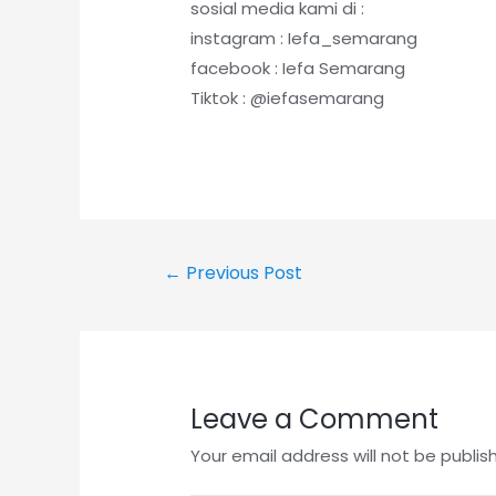
sosial media kami di :
instagram : Iefa_semarang
facebook : Iefa Semarang
Tiktok : @iefasemarang
Post
←
Previous Post
navigation
Leave a Comment
Your email address will not be publis