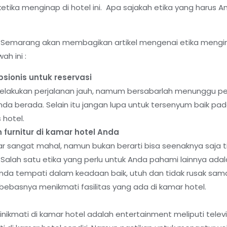
 ketika menginap di hotel ini. Apa sajakah etika yang harus
FA Semarang akan membagikan artikel mengenai etika mengina
ah ini :
sionis untuk reservasi
melakukan perjalanan jauh, namum bersabarlah menunggu pe
a berada. Selain itu jangan lupa untuk tersenyum baik pada
 hotel.
furnitur di kamar hotel Anda
 sangat mahal, namun bukan berarti bisa seenaknya saja t
alah satu etika yang perlu untuk Anda pahami lainnya adal
Anda tempati dalam keadaan baik, utuh dan tidak rusak sam
ebasnya menikmati fasilitas yang ada di kamar hotel.
dinikmati di kamar hotel adalah entertainment meliputi telev