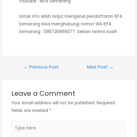
Youtube : Iefa Semarang
Untuk info lebih lanjut mengenai pendaftaran IEFA
Semarang bisa menghubungi nomor WA IEFA
Semarang : 085725866077. Sekian terima kasih
Post
←
Previous Post
Next Post
→
navigation
Leave a Comment
Your email address will not be published.
Required
fields are marked
*
Type
here..